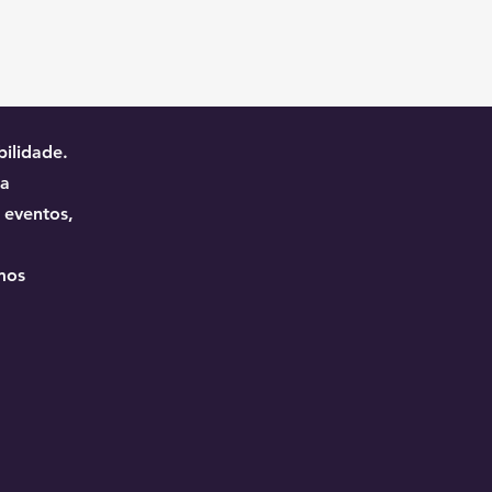
ilidade.
ia
 eventos,
mos